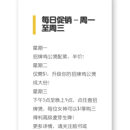
每日促销 – 周一
至周三
星期一
招牌鸡公煲配菜，半价！
星期二
仅需$1，升级你的招牌鸡公煲
成大份！
星期三
下午5点至晚上9点，点任意招
牌煲，每位女神可以$1享购三
得利高级麦芽生啤！
更多详情，请关注脸书或