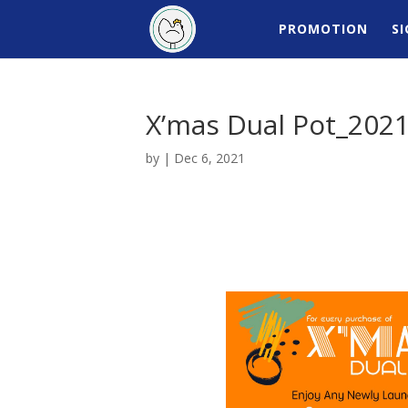
PROMOTION
S
X’mas Dual Pot_202
by
|
Dec 6, 2021